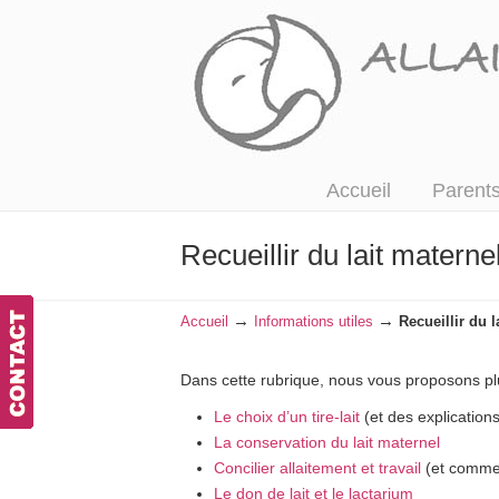
Accompagner, écouter et informer
Accueil
Parents
Recueillir du lait materne
→
→
Accueil
Informations utiles
Recueillir du l
Dans cette rubrique, nous vous proposons plu
Le choix d’un tire-lait
(et des explications
La conservation du lait maternel
Concilier allaitement et travail
(et commen
Le don de lait et le lactarium